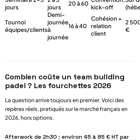
20 à 60
jours
jours
kick-off
(héb
Demi-
Cohésion +
Tournoi
journée
2 500
16 à 40
relation
équipes/clients
à
€
client
journée
Combien coûte un team building
padel ? Les fourchettes 2026
La question arrive toujours en premier. Voici des
repères réels, pratiqués sur le marché français en
2026, hors options.
Afterwork de 2h30 : environ 45 à 85 € HT par