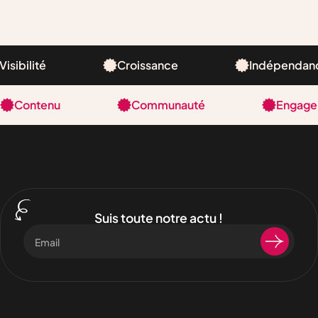
Visibilité
Croissance
Indépendan
Contenu
Communauté
Engage
Suis toute notre actu !