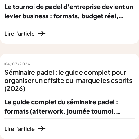
Le tournoi de padel d'entreprise devient un
levier business : formats, budget réel,
networking clients, sponsoring et
Lire l'article
captation vidéo. Le guide complet de
l'organisateur 2026.
14
/
07
/
2026
Séminaire padel : le guide complet pour
organiser un offsite qui marque les esprits
(2026)
Le guide complet du séminaire padel :
formats (afterwork, journée tournoi,
résidentiel), budgets 2026, programme
Lire l'article
type, choix du lieu et captation vidéo pour
en faire un asset marketing.