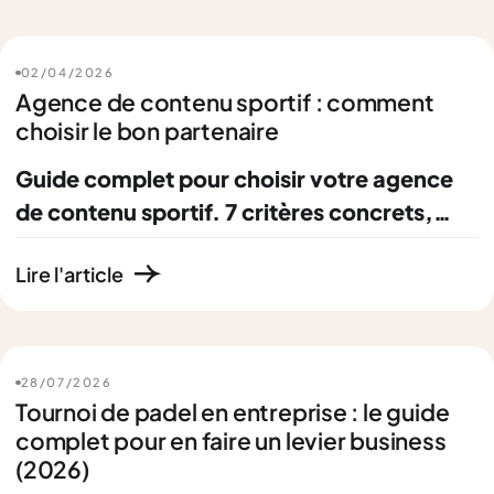
02
/
04
/
2026
Agence de contenu sportif : comment
choisir le bon partenaire
Guide complet pour choisir votre agence
de contenu sportif. 7 critères concrets,
comparatif généraliste vs spécialisée, et
Lire l'article
pourquoi l'influence créateurs change la
donne en 2026.
28
/
07
/
2026
Tournoi de padel en entreprise : le guide
complet pour en faire un levier business
(2026)