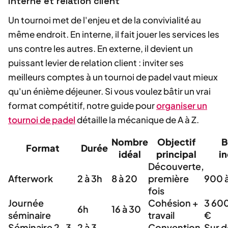
interne et relation client
Un tournoi met de l'enjeu et de la convivialité au
même endroit. En interne, il fait jouer les services les
uns contre les autres. En externe, il devient un
puissant levier de relation client : inviter ses
meilleurs comptes à un tournoi de padel vaut mieux
qu'un énième déjeuner. Si vous voulez bâtir un vrai
format compétitif, notre guide pour
organiser un
tournoi de padel
détaille la mécanique de A à Z.
Nombre
Objectif
B
Format
Durée
idéal
principal
in
Découverte,
Afterwork
2 à 3h
8 à 20
première
900 à
fois
Journée
Cohésion +
3 600
6h
16 à 30
séminaire
travail
€
Séminaire 2-3
2 à 3
Convention,
Sur d